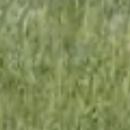
inklusive: bättre användarupplevelse,
funktionalitet, statistik och marknadsföring.
Genom att klicka på "OK" samtycker du till
dessa ändamål.
Läs mer om vår användning av cookies och
behandling av personuppgifter på vår
webbplats.
VISA
DETALJER
JA
NEJ
OK
JA
NEJ
NÖDVÄNDIG
INSTÄLLNINGAR
AVVISA ALLA
JA
NEJ
JA
NEJ
MARKNADSFÖRING
STATISTIK