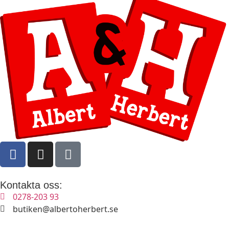
Kontakta oss:
0278-203 93​​​​​​​
butiken@albertoherbert.se